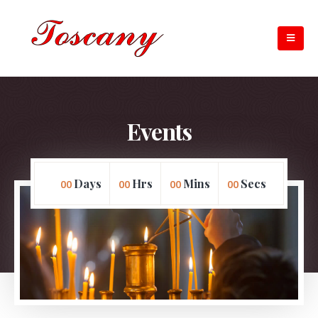
Events
Days
Hrs
Mins
Secs
00
00
00
00